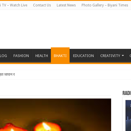
i TV – Watch Live
Contact Us
Latest News
Photo Gallery – Biyani Times
BLOG
FASHION
HEALTH
BHAKTI
EDUCATION
CREATIVITY
त जापान रवाना हुई बियानी ग्र
Radi