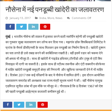
नौसेना में नई पनडूब्बी खांदेरी का जलावतरण
on
January 13, 2017
India
,
More
,
News
Comments Off
नौसेना
में
नई
पनडूब्बी
खांदेरी
मुंबई ।
भारतीय नौसेना की ताकत में इजाफा करने वाली स्कॉर्पीन श्रेणी की पनडुब्बी खांदेरी
का
जलावतरण
का गुरूवार सुबह जलावतरण कर लॉन्च कर दिया गया। मझगांव डॉक शिपबिल्डर्स लिमिटेड ने
फ्रांस के मैमर्स डीसीएनसी के साथ मिलकर इस पनडुब्बी का निर्माण किया है। खांदेरी दुश्मन
का पता लगते ही उसे तबाह करने की काबिलियत रखती है। वहीं इसमें रडार को चकमा देने
की क्षमता भी मौजूद है। साथ ही खांदेरी में गाइडेड हथियार,टॉरपीडो और ट्यूब से एंटी शिप
मिसाइल भी दागी जा सकती है। इसके साथ ही स्टील्थ तकनीक और एंटी सबमरीन वॉरफेयर
में माहिर खांदेरी पनडुब्बी समुद्री क्षेत्र की निगरानी और खुफिया जानकारी देने में भी माहिर
है। दिसंबर 2017 तक कई परिक्षणों के बाद ये नौसेना में शामिल होगी। इस दौरान आयोजित
जलावतरण समारोह की अध्यक्षता रक्षा राज्य मंत्री सुभाष भामरे ने की। वहीं नौसेना प्रमुख
एडमिरल सुनील लांबा भी इस मौके पर मौजूद थे। गौरतलब है कि 8 दिसंबर 1967 को देश
की पहली पनडुब्बी आईएनएस कलावरी कमीशन हुई थी।