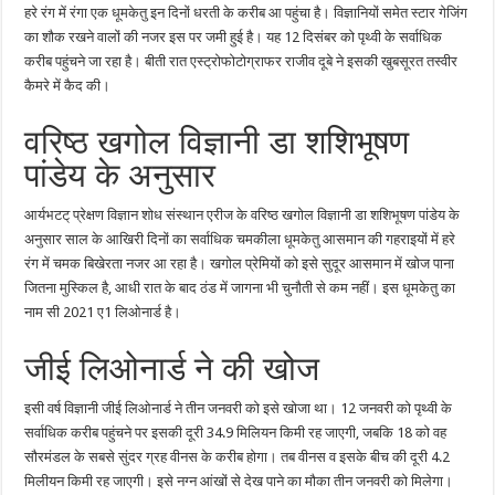
हरे रंग में रंगा एक धूमकेतु इन दिनों धरती के करीब आ पहुंचा है। विज्ञानियों समेत स्टार गेजिंग
का शौक रखने वालों की नजर इस पर जमी हुई है। यह 12 दिसंबर को पृथ्वी के सर्वाधिक
करीब पहुंचने जा रहा है। बीती रात एस्ट्रोफोटोग्राफर राजीव दूबे ने इसकी खुबसूरत तस्वीर
कैमरे में कैद की।
वरिष्ठ खगोल विज्ञानी डा शशिभूषण
पांडेय के अनुसार
आर्यभटट् प्रेक्षण विज्ञान शोध संस्थान एरीज के वरिष्ठ खगोल विज्ञानी डा शशिभूषण पांडेय के
अनुसार साल के आखिरी दिनों का सर्वाधिक चमकीला धूमकेतु आसमान की गहराइयों में हरे
रंग में चमक बिखेरता नजर आ रहा है। खगोल प्रेमियों को इसे सुदूर आसमान में खोज पाना
जितना मुस्किल है, आधी रात के बाद ठंड में जागना भी चुनौती से कम नहीं। इस धूमकेतु का
नाम सी 2021 ए1 लिओनार्ड है।
जीई लिओनार्ड ने की खोज
इसी वर्ष विज्ञानी जीई लिओनार्ड ने तीन जनवरी को इसे खोजा था। 12 जनवरी को पृथ्वी के
सर्वाधिक करीब पहुंचने पर इसकी दूरी 34.9 मिलियन किमी रह जाएगी, जबकि 18 को वह
सौरमंडल के सबसे सुंदर ग्रह वीनस के करीब होगा। तब वीनस व इसके बीच की दूरी 4.2
मिलीयन किमी रह जाएगी। इसे नग्न आंखों से देख पाने का मौका तीन जनवरी को मिलेगा।