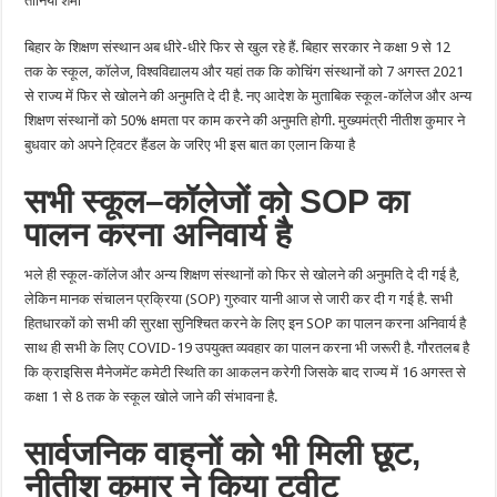
तानिया शर्मा
खुलेंगे
9वीं
से
बिहार के शिक्षण संस्थान अब धीरे-धीरे फिर से खुल रहे हैं. बिहार सरकार ने कक्षा 9 से 12
12वीं
तक
तक के स्कूल, कॉलेज, विश्वविद्यालय और यहां तक ​​कि कोचिंग संस्थानों को 7 अगस्त 2021
के
स्कूल
से राज्य में फिर से खोलने की अनुमति दे दी है. नए आदेश के मुताबिक स्कूल-कॉलेज और अन्य
शिक्षण संस्थानों को 50% क्षमता पर काम करने की अनुमति होगी. मुख्यमंत्री नीतीश कुमार ने
बुधवार को अपने ट्विटर हैंडल के जरिए भी इस बात का एलान किया है
सभी
स्कूल
–
कॉलेजों
को
SOP
का
पालन
करना
अनिवार्य
है
भले ही स्कूल-कॉलेज और अन्य शिक्षण संस्थानों को फिर से खोलने की अनुमति दे दी गई है,
लेकिन मानक संचालन प्रक्रिया (SOP) गुरुवार यानी आज से जारी कर दी ग गई है. सभी
हितधारकों को सभी की सुरक्षा सुनिश्चित करने के लिए इन SOP का पालन करना अनिवार्य है
साथ ही सभी के लिए COVID-19 उपयुक्त व्यवहार का पालन करना भी जरूरी है. गौरतलब है
कि क्राइसिस मैनेजमेंट कमेटी स्थिति का आकलन करेगी जिसके बाद राज्य में 16 अगस्त से
कक्षा 1 से 8 तक के स्कूल खोले जाने की संभावना है.
सार्वजनिक
वाहनों
को
भी
मिली
छूट
,
नीतीश
कुमार
ने
किया
ट्वीट