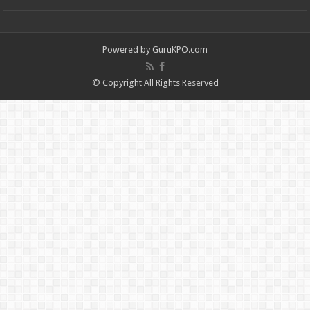
Powered by
GuruKPO.com
© Copyright All Rights Reserved