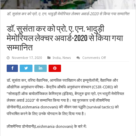
डॉ. सुसंता कर को प्रो. ए. एन. भादुड़ी मेमोरियल लेक्चर अवार्ड-2020 से किया गया सम्मानित
डॉ. सुसंता कर को प्रो. ए. एन. भादुड़ी
मेमोरियल लेक्चर अवार्ड-2020 से किया गया
सम्मानित
on
November 17, 2020
India
,
News
Comments Off
डॉ.
सुसंता
कर
को
प्रो.
डॉ
.
सुसंता
कर
,
वरिष्ठ
वैज्ञानिक
,
आणविक
पराविज्ञान
और
इम्यूनोलॉजी
,
वैज्ञानिक
और
ए.
एन.
औद्योगिक
अनुसंधान
परिषद
–
केंद्रीय
औषधि
अनुसंधान
संस्थान
(CSIR-CDRI)
को
भादुड़ी
मेमोरियल
“
सोसाइटी
ऑफ
बायोलॉजिकल
केमिस्ट्स
(
इंडिया
),
बेंगलुरु
द्वारा
प्रो
.
एन
भादुरी
मेमोरियल
लेक्चर
लेक्चर
अवार्ड
2020”
से
सम्मानित
किया
गया
है।
यह
पुरस्कार
उन्हें
लीशमैनिया
अवार्ड-2020
से
डोनोवानी
(Leishmania donovani)
की
जीवन
रक्षा
पद्धति
(survival tactics)
को
किया
गया
परिभाषित
करने
के
लिए
उनके
योगदान
के
लिए
दिया
गया
है।
सम्मानित
लीशमैनिया
डोनोवानी
(Leishmania donovani)
के
बारे
में
: