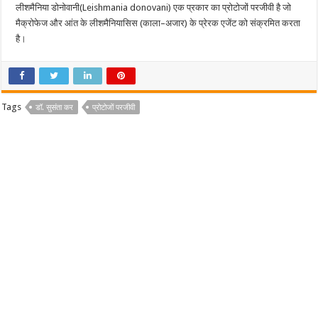
लीशमैनिया
डोनोवानी
(Leishmania donovani)
एक
प्रकार
का
प्रोटोजों
परजीवी
है
जो
मैक्रोफेज
और
आंत
के
लीशमैनियासिस
(
काला
–
अजार
)
के
प्रेरक
एजेंट
को
संक्रमित
करता
है।
Tags
डॉ. सुसंता कर
प्रोटोजों परजीवी