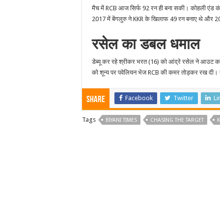
मैच में RCB आज सिर्फ 92 रन ही बना सकी। कोहली एंड क
2017 में बेंगलुरु ने KKR के खिलाफ 49 रन बनाए थे और
रसेल का डबल धमाल
डेब्यू कर रहे श्रीकर भरत (16) को आंद्रे रसेल ने आउट
को शून्य पर पवेलियन भेज RCB की कमर तोड़कर रख दी। 
Facebook
Twitter
Li
Share
Tags
BIYANI TIMES
CHASING THE TARGET
K