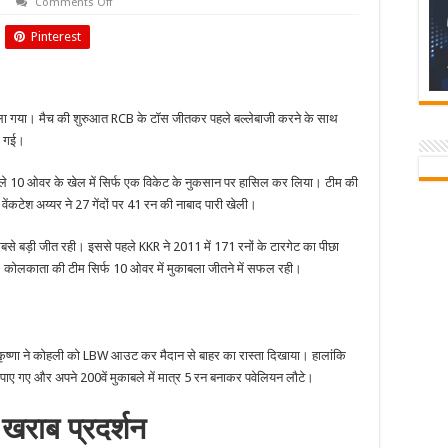
on
Comments Off
टारगेट
का
Pinterest
पीछा
करते
हुए
KKR
की
RCB
ा गया। मैच की शुरुआत RCB के टॉस जीतकर पहले बल्लेबाजी करने के साथ
के
खिलाफ
ो गई।
सबसे
बड़ी
जीत
पहले 10 ओवर के खेल में सिर्फ एक विकेट के नुकसान पर हासिल कर लिया। टीम की
े वेंकटेश अय्यर ने 27 गेंदों पर 41 रन की नाबाद पारी खेली।
बसे बड़ी जीत रही। इससे पहले KKR ने 2011 में 171 रनों के टारगेट का पीछा
था। कोलकाता की टीम सिर्फ 10 ओवर में मुकाबला जीतने में सफल रही।
 कृष्णा ने कोहली को LBW आउट कर मैदान से बाहर का रास्ता दिखाया। हालांकि
 पाए गए और अपने 200वें मुकाबले में मात्र 5 रन बनाकर पवेलियन लौटे।
राब प्रदर्शन