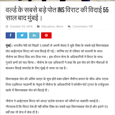
वर्ल्ड के सबसे बड़े पोत INS विराट की विदाई 55
साल बाद मुंबई।
on
October 24, 2016
Education
,
More
Comments Off
वर्ल्ड
के
सबसे
बड़े
पोत
मुंबई।
भारतीय नेवी को पिछलेे 5 दशकों से अपनी सेवाएं दे चुके विश्व के सबसे बड़े विमानवाहक
INS
विराट
पोत आईएनएस विराट को भव्य विदाई दी गई। कोच्चि तट से रविवार को सलामी के साथ
की
विदाई
नौसेना का विराट विदा कर दिया गया। इस दौरान सेना के अधिकारियों ने विराट के साथ
55
गुजारे क्षणों को याद किया। नौसेना के एक अधिकारी ने कहा कि इस पोत को तीन नौकाओं से
साल
बाद
बांधकर विदाई समारोह के लिए मुंबई ले जाया जा रहा है।
मुंबई।
विमानवाहक पोत की अंतिम यात्रा के शुरू होते वक्त दक्षिण नौसैन्य कमान के चीफ ऑफ स्टाफ
रियर एडमिरल नदकर्णी के नेतृत्व में नौसेना के अधिकारियों ने कोचीन पोर्ट ट्रस्ट के एर्नाकुलम
व्हार्फ में विमानवाहक पोत को विदाई दी।
नौसेना ने आईएनएस विराट को आंध्र प्रदेश सरकार को सौंपने पर सहमति जताई है।
गौरतलब है कि विराट देश ही नहीं बल्कि विश्व का सबसे बड़ा विमानवाहक पोत है और इसने 55
वर्षों तक नौ सेना में सेवा दी है।