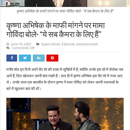
कृष्णा अभिषेक के माफी मांगने पर मामा गोविंदा बोले- "ये सब कैमरा के लिए हैं"
कृष्णा अभिषेक के माफी मांगने पर मामा
गोविंदा बोले- “ये सब कैमरा के लिए हैं”
June 10, 2022
biyani times
,
Editorial
,
entertainment
on
Comments Off
कृष्णा
अभिषेक
के
माफी
मांगने
मनीष पॉल इन दिनों अपने चैट शो की वजह से सुर्खियों में हैं, क्योंकि उनके इस शो में सेलेब्स जब
पर
मामा
आते हैं, दिल खोलकर अपनी बात रखते हैं। हाल ही में कृष्णा अभिषेक इस चैट शो में नजर आए
गोविंदा
बोले-
थे। उनके साथ एक बातचीत के दौरान कृष्णा ने मामा गोविंदा को लेकर अपनी भावनाओं के
“ये
बारे में खुलकर बात की थी।
सब
कैमरा
के
लिए
हैं”