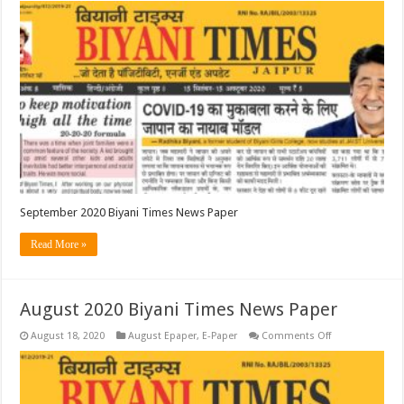
2020
Biyani
Times
News
Paper
September 2020 Biyani Times News Paper
Read More »
August 2020 Biyani Times News Paper
on
August 18, 2020
August Epaper
,
E-Paper
Comments Off
August
2020
Biyani
Times
News