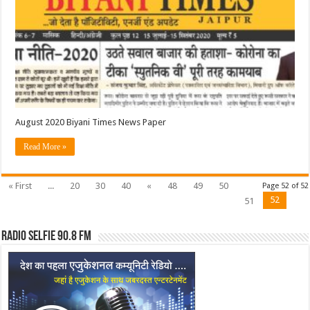
Paper
August 2020 Biyani Times News Paper
Read More »
« First
...
20
30
40
«
48
49
50
Page 52 of 52
52
51
Radio Selfie 90.8 FM