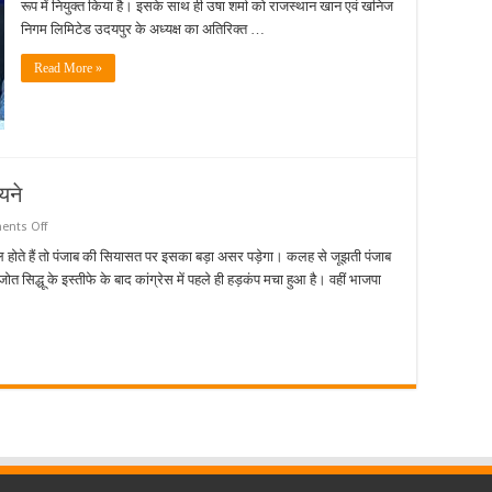
की
रूप में नियुक्त किया है। इसके साथ ही उषा शर्मा को राजस्थान खान एवं खनिज
मुख्य
निगम लिमिटेड उदयपुर के अध्यक्ष का अतिरिक्त …
सचिव,
13
साल
Read More »
में
दूसरी
बार
महिला
CS…
यने
on
nts Off
अमरिंदर
के
िल होते हैं तो पंजाब की सियासत पर इसका बड़ा असर पड़ेगा। कलह से जूझती पंजाब
BJP
िद्धू के इस्तीफे के बाद कांग्रेस में पहले ही हड़कंप मचा हुआ है। वहीं भाजपा
में
जाने
के
सियासी
मायने