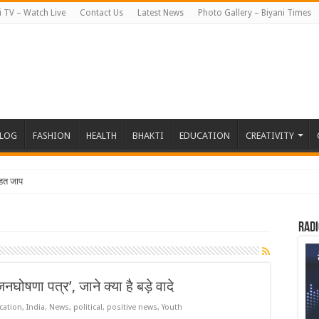
i TV – Watch Live
Contact Us
Latest News
Photo Gallery – Biyani Times
BLOG
FASHION
HEALTH
BHAKTI
EDUCATION
CREATIVITY
हत जापान रवाना हुई बियानी
Radi
जनघोषणा पत्र’, जाने क्या है बड़े वादे
cation
,
India
,
News
,
political
,
positive news
,
Youth