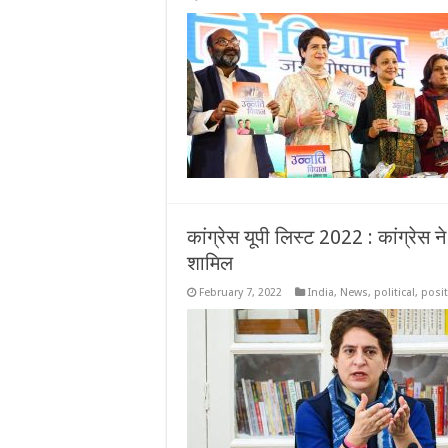
कांग्रेस
ने
जारी
किया
‘उन्‍नति
विधान
जनघोषणा
पत्र’,
जाने
क्या
है
बड़े
वादे
कांग्रेस यूपी लिस्ट 2022 : कांग्रेस 
शामिल
February 7, 2022
India
,
News
,
political
,
posi