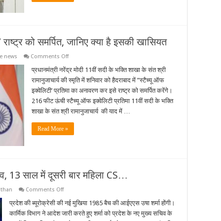
की
सूची,
11
महिलाएं
शामिल
ी’ राष्ट्र को समर्पित, जानिए क्या है इसकी खासियत
on
ve news
Comments Off
PM
मोदी
प्रधानमंत्री नरेंद्र मोदी 11वीं सदी के भक्ति शाखा के संत श्री
करेंगे
रामानुजाचार्य की स्मृति में शनिवार को हैदराबाद में ”स्टैच्यू ऑफ
‘स्टेच्यू
ऑफ
इक्वेलिटी’ प्रतिमा का अनावरण कर इसे राष्ट्र को समर्पित करेंगे।
इक्वेलिटी’
216 फीट ऊंची स्टैच्यू ऑफ इक्वेलिटी प्रतिमा 11वीं सदी के भक्ति
राष्ट्र
को
शाखा के संत श्री रामानुजाचार्य की याद में …
समर्पित,
जानिए
क्या
Read More »
है
इसकी
खासियत
चिव, 13 साल में दूसरी बार महिला CS…
on
sthan
Comments Off
उषा
शर्मा
प्रदेश की ब्यूरोक्रेसी की नई मुखिया 1985 बैच की आईएएस उषा शर्मा होंगी।
बनीं
कार्मिक विभाग ने आदेश जारी करते हुए शर्मा को प्रदेश के नए मुख्य सचिव के
राजस्थान