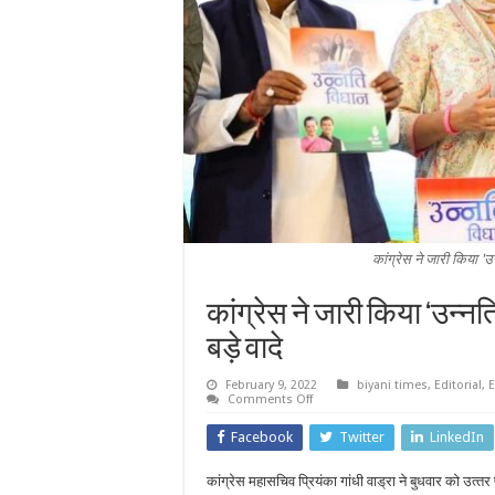
कांग्रेस ने जारी किया 'उन
कांग्रेस ने जारी किया ‘उन्‍न
बड़े वादे
February 9, 2022
biyani times
,
Editorial
,
E
on
Comments Off
कांग्रेस
ने
Facebook
Twitter
LinkedIn
जारी
किया
‘उन्‍नति
कांग्रेस महासचिव प्रियंका गांधी वाड्रा ने बुधवार को उत्‍
विधान