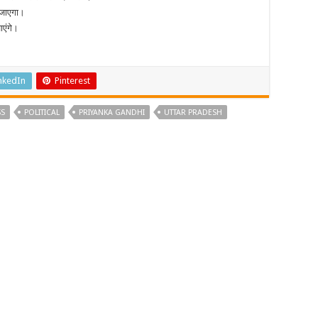
 जाएगा।
एंगे।
nkedIn
Pinterest
S
POLITICAL
PRIYANKA GANDHI
UTTAR PRADESH