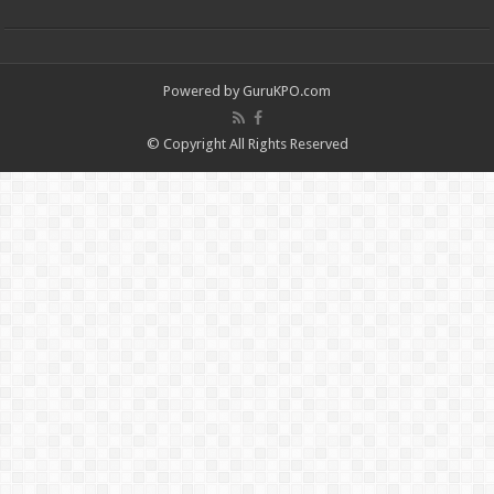
Powered by
GuruKPO.com
© Copyright All Rights Reserved