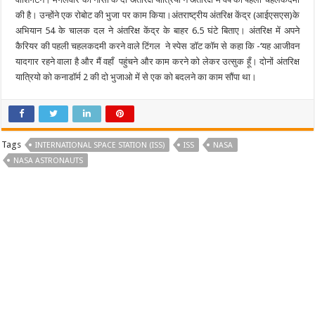
में
पहली
की है। उन्होंने एक रोबोट की भुजा पर काम किया।अंतराष्ट्रीय अंतरिक्ष केंद्र (आईएसएस)के
चहलकदमी,अंतरिक्ष
केंद्र
अभियान 54 के चालक दल ने अंतरिक्ष केंद्र के बाहर 6.5 घंटे बिताए। अंतरिक्ष में अपने
के
कैरियर की पहली चहलकदमी करने वाले टिंगल ने स्पेस डॉट कॉम से कहा कि -‘यह आजीवन
बाहर
बिताए
यादगार रहने वाला है और मैं वहाँ पहुंचने और काम करने को लेकर उत्सुक हूँ। दोनों अंतरिक्ष
6.5
घंटे
यात्रियो को कनाडॉर्म 2 की दो भुजाओ में से एक को बदलने का काम सौंपा था।
Tags
INTERNATIONAL SPACE STATION (ISS)
ISS
NASA
NASA ASTRONAUTS