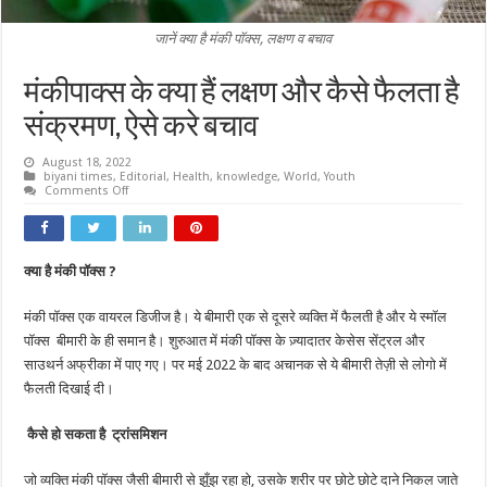
जानें क्या है मंकी पॉक्स, लक्षण व बचाव
मंकीपाक्स के क्या हैं लक्षण और कैसे फैलता है
संक्रमण, ऐसे करे बचाव
August 18, 2022
biyani times
,
Editorial
,
Health
,
knowledge
,
World
,
Youth
on
Comments Off
मंकीपाक्स
के
क्या
हैं
लक्षण
क्या है मंकी पॉक्स ?
और
कैसे
फैलता
मंकी पॉक्स एक वायरल डिजीज है। ये बीमारी एक से दूसरे व्यक्ति में फैलती है और ये स्मॉल
है
संक्रमण,
पॉक्स बीमारी के ही समान है। शुरुआत में मंकी पॉक्स के ज़्यादातर केसेस सेंट्रल और
ऐसे
करे
साउथर्न अफ्रीका में पाए गए। पर मई 2022 के बाद अचानक से ये बीमारी तेज़ी से लोगो में
बचाव
फैलती दिखाई दी।
कैसे हो सकता है ट्रांसमिशन
जो व्यक्ति मंकी पॉक्स जैसी बीमारी से झूँझ रहा हो, उसके शरीर पर छोटे छोटे दाने निकल जाते