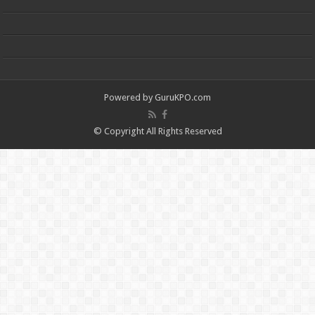
Powered by
GuruKPO.com
© Copyright All Rights Reserved