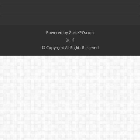
Powered by
GuruKPO.com
© Copyright All Rights Reserved