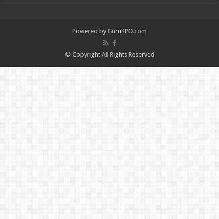
Powered by
GuruKPO.com
© Copyright All Rights Reserved