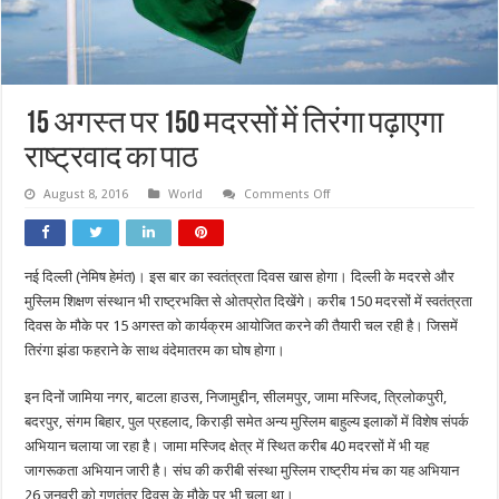
15 अगस्‍त पर 150 मदरसों में तिरंगा पढ़ाएगा
राष्ट्रवाद का पाठ
on
August 8, 2016
World
Comments Off
15
अगस्‍त
पर
150
मदरसों
नई दिल्ली (नेमिष हेमंत)। इस बार का स्वतंत्रता दिवस खास होगा। दिल्ली के मदरसे और
में
तिरंगा
मुस्लिम शिक्षण संस्थान भी राष्ट्रभक्ति से ओतप्रोत दिखेंगे। करीब 150 मदरसों में स्वतंत्रता
पढ़ाएगा
राष्ट्रवाद
दिवस के मौके पर 15 अगस्त को कार्यक्रम आयोजित करने की तैयारी चल रही है। जिसमें
का
तिरंगा झंडा फहराने के साथ वंदेमातरम का घोष होगा।
पाठ
इन दिनों जामिया नगर, बाटला हाउस, निजामुद्दीन, सीलमपुर, जामा मस्जिद, त्रिलोकपुरी,
बदरपुर, संगम बिहार, पुल प्रहलाद, किराड़ी समेत अन्य मुस्लिम बाहुल्य इलाकों में विशेष संपर्क
अभियान चलाया जा रहा है। जामा मस्जिद क्षेत्र में स्थित करीब 40 मदरसों में भी यह
जागरूकता अभियान जारी है। संघ की करीबी संस्था मुस्लिम राष्ट्रीय मंच का यह अभियान
26 जनवरी को गणतंत्र दिवस के मौके पर भी चला था।