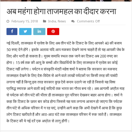
अब महंगा होगा ताजमहल का दीदार करना
on
February 15, 2018
India
,
News
Comments Off
अब
महंगा
होगा
ताजमहल
का
नई दिल्ली, ताजमहल में प्रवेश के लिए अब तीन घंटे के टिकट के लिए आपको 40 की बजाय
दीदार
करना
50 रुपए देने होंगे। इसके अलावा यदि आप मकबरा देखने जाना चाहते हैं तो यह आपकी जेब के
लिए और भारी हो सकता है। मुख्य समाधि स्थल तक जाने का टिकट अब 200 रुपए का
होगा। 15 वर्ष तक की आयु के बच्चों और विद्यार्थियों के लिए ताजमहज में प्रवेश का कोई
टिकट नहीं लगेगा। पर्यटन व संस्कृति मंत्री महेश शर्मा ने बताया कि सरकार का मकसद
ताजमहल देखने के लिए देश-विदेश से आने वाले लाखों पर्यटकों पर किसी तरह की पाबंदी
लगाना नहीं है किन्तु इस तरह सरकार कुछ ऐसे कदम उठाने जा रही है जिससे यह विश्व
प्रसिद्ध स्मारक आने वाली कई सदियों तक भारत का गौरव बना रहे। अब आगामी अप्रैल माह
से पर्यटक को तीन घंटे की भीतर ही ताजमहल पूरा परिसर देखकर बाहर आना होगा। शर्मा ने
कहा कि टिकट के ऊपर बार कोड होगा जिससे यह पता लगाना आसान हो जाएगा कि पर्यटक
तीन घंटे से अधिक परिसर में न रह पाएं, उन्होंने आगे कहा कि अभी देखने मेंं आया है कि कुछ
लोग टिकट खरीदते हैं और आठ-आठ घंटे तक ताजमहल परिसर में रुक जाते हैं। ताजमहल
के टिकट की ये नई दरें एक अप्रेल से लागू होंगी।