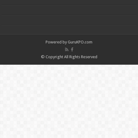
Powered by
GuruKPO.com
© Copyright All Rights Reserved