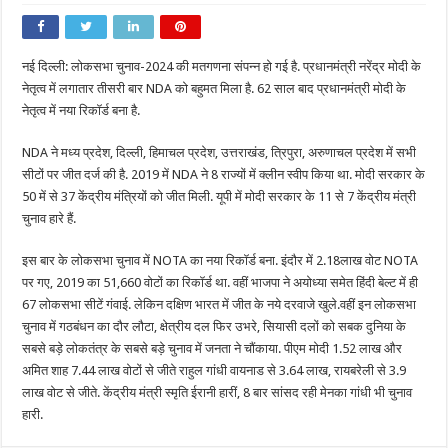
PM
नरेंद्र
मोदी
के
नेतृत्व
नई दिल्ली: लोकसभा चुनाव-2024 की मतगणना संपन्न हो गई है. प्रधानमंत्री नरेंद्र मोदी के
में
लगातार
नेतृत्व में लगातार तीसरी बार NDA को बहुमत मिला है. 62 साल बाद प्रधानमंत्री मोदी के
तीसरी
बार
नेतृत्व में नया रिकॉर्ड बना है.
NDA
को
मिली
NDA ने मध्य प्रदेश, दिल्ली, हिमाचल प्रदेश, उत्तराखंड, त्रिपुरा, अरुणाचल प्रदेश में सभी
बहुमत,
सीटों पर जीत दर्ज की है. 2019 में NDA ने 8 राज्यों में क्लीन स्वीप किया था. मोदी सरकार के
62
साल
50 में से 37 केंद्रीय मंत्रियों को जीत मिली. यूपी में मोदी सरकार के 11 से 7 केंद्रीय मंत्री
बाद
मोदी
चुनाव हारे हैं.
के
नेतृत्व
में
इस बार के लोकसभा चुनाव में NOTA का नया रिकॉर्ड बना. इंदौर में 2.18लाख वोट NOTA
बना
नया
पर गए, 2019 का 51,660 वोटों का रिकॉर्ड था. वहीं भाजपा ने अयोध्या समेत हिंदी बेल्ट में ही
रिकॉर्ड
67 लोकसभा सीटें गंवाई. लेकिन दक्षिण भारत में जीत के नये दरवाजे खुले.वहीं इन लोकसभा
चुनाव में गठबंधन का दौर लौटा, क्षेत्रीय दल फिर उभरे, सियासी दलों को सबक दुनिया के
सबसे बड़े लोकतंत्र के सबसे बड़े चुनाव में जनता ने चौंकाया. पीएम मोदी 1.52 लाख और
अमित शाह 7.44 लाख वोटों से जीते राहुल गांधी वायनाड से 3.64 लाख, रायबरेली से 3.9
लाख वोट से जीते. केंद्रीय मंत्री स्मृति ईरानी हारीं, 8 बार सांसद रही मेनका गांधी भी चुनाव
हारी.