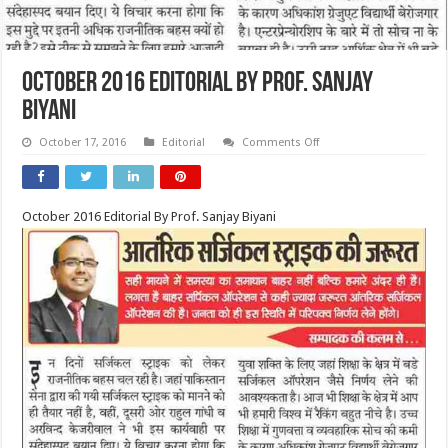
October 2016 Editorial By Prof. Sanjay
Biyani
on
October 17, 2016
Editorial
Comments Off
October
2016
Editorial
By
Prof.
October 2016 Editorial By Prof. Sanjay Biyani
Sanjay
Biyani