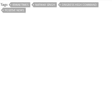
Tags
BIYANI TIMES
NATWAR SINGH
ONGRESS HIGH COMMAND
POSITIVE NEWS