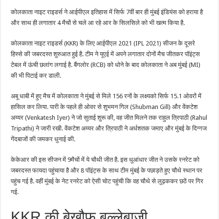
कोलकाता नाइट राइडर्स ने आईपीएल इतिहास में सिर्फ 7वीं बार ही मुंबई इंडियंस को हराया है
और साथ ही लगातार 4 मैचों से चले आ रहे आर के सिलसिले को भी खत्म किया है.
कोलकाता नाइट राइडर्स (KKR) के लिए आईपीएल 2021 (IPL 2021) सीजन के दूसरे
हिस्से की जबरदस्त शुरुआत हुई है. टीम ने यूएई में अपने लगातार दोनों मैच जीतकर पॉइंट्स
टेबल में ऊंची छलांग लगाई है. बैंगलोर (RCB) को धोने के बाद कोलकाता ने अब मुंबई (MI)
की भी पिटाई कर डाली.
अबू धाबी में हुए मैच में कोलकाता ने मुंबई से मिले 156 रनों के लक्ष्यको सिर्फ 15.1 ओवरों में
हासिल कर लिया. पारी के पहले ही ओवर से शुभमन गिल (Shubman Gill) और वेंकटेश
अय्यर (Venkatesh Iyer) ने जो सुताई शुरू की, वह जीत मिलने तक राहुल त्रिपाठी (Rahul
Tripathi) ने जारी रखी. वेंकटेश अय्यर और त्रिपाठी ने अर्धशतक जमाए और मुंबई के दिग्गज
गेंदबाजों की जमकर धुनाई की.
केकेआर की इस सीजन में 9मैचों में ये चौथी जीत है. इस धुआंधार जीत ने उसके रनरेट को
जबरदस्त फायदा पहुंचाया है और 8 पॉइंट्स के साथ टीम मुंबई के पछाड़ते हुए चौथे स्थान पर
पहुंच गई है. वहीं मुंबई के नेट रनरेट को ऐसी चोट पहुंची कि वह चौथे से लुढ़ककर छठें पर गिर
गई.
KKR की बेखौफ बल्लेबाजी