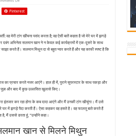
on
mments Off
मिथुन
चक्रवर्ती
Pinterest
ने
कहा-
सलमान
खान
से
मुझे
: वह मेरी टांग खींचना पसंद करता है; वह ऐसी बातें कहता है जो मेरे घर में झगड़े
डर
लगता
ती और दबंग अभिनेता सलमान खान ने न केवल कई कार्यक्रमों में एक-दूसरे के साथ
है
ी साझा करते हैं। सलमान मिथुन दा से बहुत प्यार करते हैं और यह काफी स्पष्ट है कि
बाज का प्रचार करते नजर आएंगे। हाल ही में, पुराने सुपरस्टार के साथ पकड़ा और
ं पूछा और बाद में कुछ उल्लसित खुलासे किए।
ेरा इंतजार कर रहा होगा के कब दादा आएंगे और मैं उनकी टांग खीचूंगा। मैं उसे
ेरे घर में झगड़े पैदा करती हैं। ऐसा कहकर वह हसते है। वह फालतू बाते करते हैं
, मैं उससे डरता हूं, “उन्होंने कहा।
सलमान खान से मिलने मिथुन