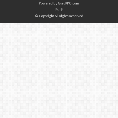
Powered by
GuruKPO.com
© Copyright All Rights Reserved