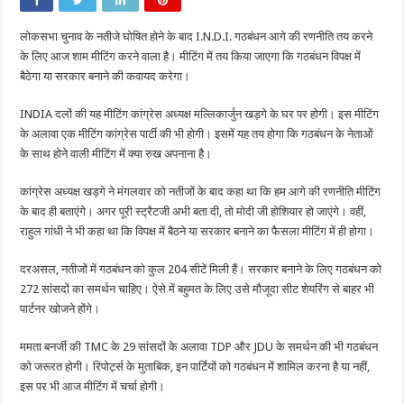
की
बैठक
आज:सरकार
लोकसभा चुनाव के नतीजे घोषित होने के बाद I.N.D.I. गठबंधन आगे की रणनीति तय करने
बनाने
या
के लिए आज शाम मीटिंग करने वाला है। मीटिंग में तय किया जाएगा कि गठबंधन विपक्ष में
विपक्ष
में
बैठेगा या सरकार बनाने की कवायद करेगा।
बैठने
को
लेकर
INDIA दलों की यह मीटिंग कांग्रेस अध्यक्ष मल्लिकार्जुन खड़गे के घर पर होगी। इस मीटिंग
फैसला
के अलावा एक मीटिंग कांग्रेस पार्टी की भी होगी। इसमें यह तय होगा कि गठबंधन के नेताओं
होगा,
TDP-
के साथ होने वाली मीटिंग में क्या रुख अपनाना है।
JDU
के
समर्थन
कांग्रेस अध्यक्ष खड़गे ने मंगलवार को नतीजों के बाद कहा था कि हम आगे की रणनीति मीटिंग
लेने
पर
के बाद ही बताएंगे। अगर पूरी स्ट्रैटजी अभी बता दी, तो मोदी जी होशियार हो जाएंगे। वहीं,
भी
चर्चा
राहुल गांधी ने भी कहा था कि विपक्ष में बैठने या सरकार बनाने का फैसला मीटिंग में ही होगा।
होगी
दरअसल, नतीजों में गठबंधन को कुल 204 सीटें मिली हैं। सरकार बनाने के लिए गठबंधन को
272 सांसदों का समर्थन चाहिए। ऐसे में बहुमत के लिए उसे मौजूदा सीट शेयरिंग से बाहर भी
पार्टनर खोजने होंगे।
ममता बनर्जी की TMC के 29 सांसदों के अलावा TDP और JDU के समर्थन की भी गठबंधन
को जरूरत होगी। रिपोर्ट्स के मुताबिक, इन पार्टियों को गठबंधन में शामिल करना है या नहीं,
इस पर भी आज मीटिंग में चर्चा होगी।