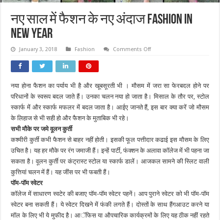
नए साल में फैशन के नए अंदाज Fashion in
new year
on
January 3, 2018
Fashion
Comments Off
नए
साल
में
फैशन
के
नया होना फैशन का पर्याय भी है और खूबसूरती भी । मौसम में जरा सा फेरबदल होने पर
नए
अंदाज
परिधानों के स्वरूप बदल जाते हैं। उनका चलन नया हो जाता है। मिसाल के तौर पर, स्टोल
Fashion
in
स्कार्फ में और स्कार्फ मफलर में बदल जाता है। आईए जानते हैं, इस बार क्या करें जो मौसम
new
के लिहाज से भी सही हो और फैशन के मुताबिक भी रहे।
year
सभी मौके पर जमे वूलन कुर्ती
कश्मीरी कुर्ती कभी फैशन से बाहर नहीं होती। इसकी फूल पत्तीदार कढाई इस मौसम के लिए
उचित है। यह हर मौके पर रंग जमाजी हैं। इन्हें पार्टी, फंक्शन के अलावा काॅलेज में भी पहना जा
सकता है। वूलन कुर्ती पर कंट्रास्ट स्टोल या स्कार्फ डालें। आजकल सामने की स्लिट वाली
कुत्तियां चलन में हैं। यह जींस पर भी फबती हैं।
पाॅम-पाॅम स्वेटर
काॅलेज में साधारण स्वटेर की बजाए पाॅम-पाॅम स्वेटर पहनें। आप पुराने स्वेटर को भी पाॅम-पाॅम
स्वेटर बना सकती हैं। ये स्वेटर दिखने में फंकी लगते हैं। दोस्तों के साथ हैंगआउट करने या
माॅल के लिए भी ये मुफीद है। आॅफिस या औपचारिक कार्यक्रमों के लिए यह ठीक नहीं रहते