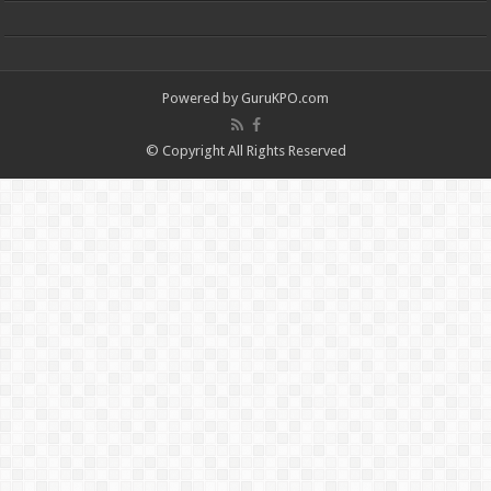
Powered by
GuruKPO.com
© Copyright All Rights Reserved