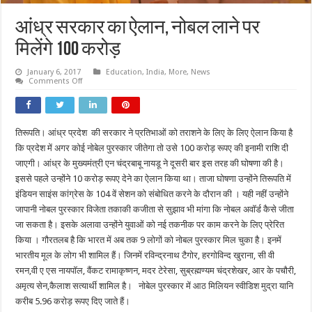
आंध्र सरकार का ऐलान, नोबल लाने पर
मिलेंगे 100 करोड़
January 6, 2017
Education
,
India
,
More
,
News
on
Comments Off
आंध्र
सरकार
का
ऐलान,
नोबल
तिरूपति। आंध्र प्रदेश की सरकार ने प्रतिभाओं को तराशने के लिए के लिए ऐलान किया है
लाने
पर
कि प्रदेश में अगर कोई नोबेल पुरस्कार जीतेगा तो उसे 100 करोड़ रूपए की इनामी राशि दी
मिलेंगे
100
जाएगी। आंध्र के मुख्यमंत्री एन चंद्रबाबू नायडू ने दूसरी बार इस तरह की घोषणा की है।
करोड़
इससे पहले उन्होंने 10 करोड़ रूपए देने का ऐलान किया था। ताजा घोषणा उन्होंने तिरूपति में
इंडियन साइंस कांग्रेस के 104 वें सेशन को संबोधित करने के दौरान की । यही नहीं उन्होंने
जापानी नोबल पुरस्कार विजेता तकाकी कजीता से सुझाव भी मांगा कि नोबल अवॉर्ड कैसे जीता
जा सकता है। इसके अलावा उन्होंने युवाओं को नई तकनीक पर काम करने के लिए प्रेरित
किया । गौरतलब है कि भारत में अब तक 9 लोगों को नोबल पुरस्कार मिल चुका है। इनमें
भारतीय मूल के लोग भी शामिल हैं। जिनमें रविन्द्रनाथ टैगोर, हरगोविन्द खुराना, सी वी
रमन,वी ए एस नायपॉल, वैंकट रामाकृष्णन, मदर टेरेसा, सुब्रह्मण्यम चंद्रशेखर, आर के पचौरी,
अमृत्य सेन,कैलाश सत्यार्थी शामिल है। नोबेल पुरस्कार में आठ मिलियन स्वीडिश मुद्रा यानि
करीब 5.96 करोड़ रूपए दिए जाते हैं।