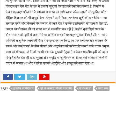
नए युग को बढ़ावा मिला. इसके अलावा, भारत की विदेश नीति, भाषा और शिक्षा क्षेत्रों में उनका
योगदान एक ऐसे नेता के रूप में उनकी बहुमुखी विरासत को रेखांकित करता है, जिन्होंने न
केवल महत्वपूर्ण परिवर्तनों के माध्यम से भारत को आगे बढ़ाया बल्कि इसकी सांस्कृतिक और
बौद्धिक विरासत को भी समृद्ध किया. पीएम ने आगे लिखा, यह बेहद खुशी की बात है कि भारत
सरकार कृषि और किसानों के कल्याण में हमारे देश में उनके उल्लेखनीय योगदान के लिए डॉ.
एमएस स्वामीनाथन जी को भारत रत्न से सम्मानित कर रही है. उन्होंने चुनौतीपूर्ण समय के
दौरान भारत को कृषि में आत्मनिर्भरता हासिल करने में महत्वपूर्ण भूमिका निभाई और भारतीय
कृषि को आधुनिक बनाने की दिशा में उत्कृष्ट प्रयास किए. हम एक अन्वेषक और संरक्षक के
रूप में और कई छात्रों के बीच सीखने और अनुसंधान को प्रोत्साहित करने वाले उनके अमूल्य
काम को भी पहचानते हैं. डॉ. स्वामीनाथन के दूरदर्शी नेतृत्व ने न केवल भारतीय कृषि को बदल
दिया है बल्कि देश की खाद्य सुरक्षा और समृद्धि भी सुनिश्चित की है. वह ऐसे व्यक्ति थे जिन्हें मैं
करीब से जानता था और मैं हमेशा उनकी अंतर्दृष्टि और इनपुट को महत्व देता था.
Tags
पूर्व पीएम नरसिम्हा राव
पूर्व प्रधानमंत्री चौधरी चरण सिंह
प्रधान मंत्री
भारत रत्न