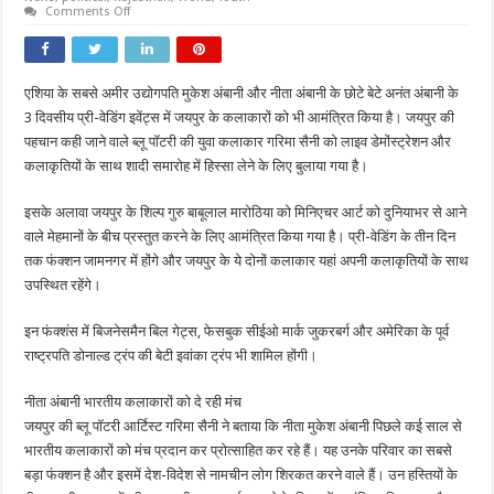
on
Comments Off
अंबानी
परिवार
की
शादी
में
एशिया के सबसे अमीर उद्योगपति मुकेश अंबानी और नीता अंबानी के छोटे बेटे अनंत अंबानी के
जाएंगे
जयपुर
3 दिवसीय प्री-वेडिंग इवेंट्स में जयपुर के कलाकारों को भी आमंत्रित किया है। जयपुर की
के
कलाकार:बिल
पहचान कही जाने वाले ब्लू पॉटरी की युवा कलाकार गरिमा सैनी को लाइव डेमोंस्ट्रेशन और
गेट्स
कलाकृतियों के साथ शादी समारोह में हिस्सा लेने के लिए बुलाया गया है।
और
जुकरबर्ग
समेत
इसके अलावा जयपुर के शिल्प गुरु बाबूलाल मारोठिया को मिनिएचर आर्ट को दुनियाभर से आने
दुनियाभर
की
वाले मेहमानों के बीच प्रस्तुत करने के लिए आमंत्रित किया गया है। प्री-वेडिंग के तीन दिन
हस्तियों
को
तक फंक्शन जामनगर में होंगे और जयपुर के ये दोनों कलाकार यहां अपनी कलाकृतियों के साथ
दिखाएंगे
राजस्थान
उपस्थित रहेंगे।
की
खास
आर्ट
इन फंक्शंस में बिजनेसमैन बिल गेट्स, फेसबुक सीईओ मार्क जुकरबर्ग और अमेरिका के पूर्व
जयपुर2
राष्ट्रपति डोनाल्ड ट्रंप की बेटी इवांका ट्रंप भी शामिल होंगी।
घंटे
पहले
नीता अंबानी भारतीय कलाकारों को दे रही मंच
जयपुर की ब्लू पॉटरी आर्टिस्ट गरिमा सैनी ने बताया कि नीता मुकेश अंबानी पिछले कई साल से
भारतीय कलाकारों को मंच प्रदान कर प्रोत्साहित कर रहे हैं। यह उनके परिवार का सबसे
बड़ा फंक्शन है और इसमें देश-विदेश से नामचीन लोग शिरकत करने वाले हैं। उन हस्तियों के