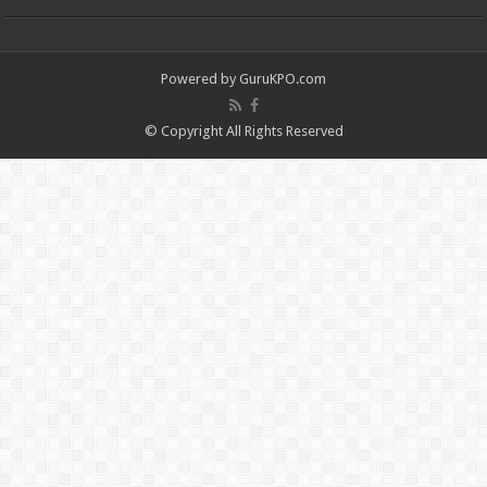
Powered by
GuruKPO.com
© Copyright All Rights Reserved