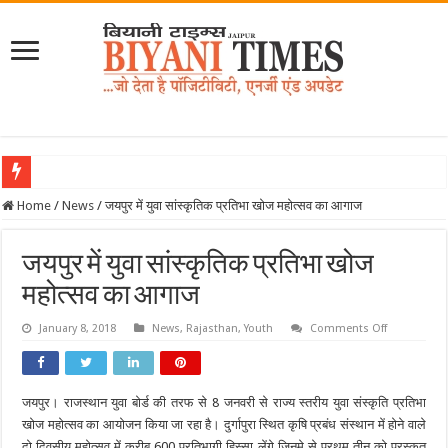
साकुरा साइंस प्रोग्राम-2026 के तहत जापान रवाना हुई बियानी ग्रुप ऑफ कॉलेजेज की छात्राएं
Home
/
News
/
जयपुर में युवा सांस्कृतिक प्रतिभा खोज महोत्सव का आगाज
जयपुर में युवा सांस्कृतिक प्रतिभा खोज
महोत्सव का आगाज
on
January 8, 2018
News
,
Rajasthan
,
Youth
Comments Off
जयपुर
में
युवा
सांस्कृतिक
प्रतिभा
जयपुर। राजस्थान युवा बोर्ड की तरफ से 8 जनवरी से राज्य स्तरीय युवा संस्कृति प्रतिभा
खोज
महोत्सव
खोज महोत्सव का आयोजन किया जा रहा है। दुर्गापुरा स्थित कृषि प्रबंध संस्थान में होने वाले
का
आगाज
दो दिवसीय महोत्सव में करीब 600 प्रतिभागी हिस्सा लेंगे जिनमे से प्रथम तीन को पुरस्कृत