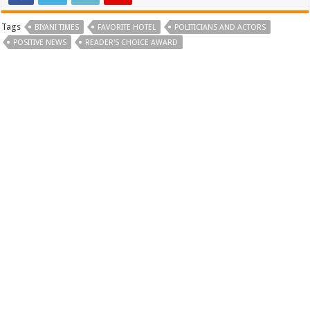
Tags
BIYANI TIMES
FAVORITE HOTEL
POLITICIANS AND ACTORS
POSITIVE NEWS
READER'S CHOICE AWARD