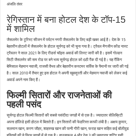
पसंदीदा
अंजलि तंवर
होटल
को
मिला
रेगिस्तान में बना होटल देश के टॉप-15
रीडर्स
चॉइस
अवार्ड
में शामिल
जैसलमेर के टूरिस्ट सीजन में पर्यटन नगरी जैसलमेर के लिए बड़ी खबर आई है। देश के 15
बेहतरीन होटलों में जैसलमेर के होटल सूर्यगढ़ को भी चुना गया है। ट्रैवल मैगजीन कोंड नास्ट
ट्रैवलर ने साल 2021 के लिए रीडर्स चॉइस अवार्ड की लिस्ट जारी की है। इसमें गोल्डन
सिटी जैसलमेर की सम रोड पर बने भव्य सूर्यगढ़ होटल को 6ठी रैंक दी गई है। यह रैंकिंग
बेमिसाल मेहमान नवाजी, राजसी वैभव और बेहतरीन कस्टमर सर्विस के पैमानों पर जारी की गई
है। साल 2010 में तैयार हुए इस होटल ने अपनी खूबसूरती और मेहमान नवाजी को लेकर कई
अवार्ड अपने नाम किए हैं।
फिल्मी सितारों और राजनेताओं की
पहली पसंद
सूर्यगढ़ होटल फिल्मी सितारों की सबसे पसंदीदा जगहों में से एक है। ज्यादातर सेलिब्रिटी
अपना हॉलिडे इसी होटल में बिताते हैं। इन सितारों की फेहरिस्त काफी लंबी है। अक्षय कुमार,
सलमान खान, करण जौहर, शाहरुख खान की पत्नी गौरी खान, फराह खान सहित कई बॉलीवुड
हस्तियों की ये प्रिय जगहों में से एक है। हाउसफुल 4 और रेस 3 की ज्यादातर शूटिंग इसी