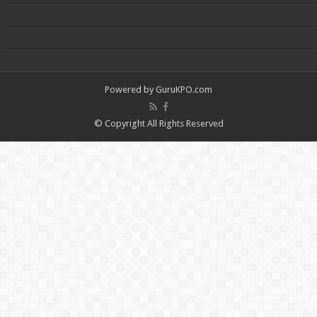
Powered by
GuruKPO.com
© Copyright All Rights Reserved