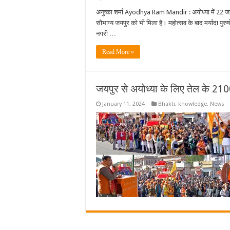
जयपुर
में
अनुष्का शर्मा Ayodhya Ram Mandir : अयोध्या मेें 22 जनवर
तैयार
सौभाग्य जयपुर को भी मिला है। महोत्सव के बाद मर्यादा पुर
हुई
चांदी
नगरी …
की
थाल
में
Read More »
लगेगा
भगवान
श्रीराम
को
पहला
जयपुर से अयोध्या के लिए तेल के 210
भोग
January 11, 2024
Bhakti
,
knowledge
,
News