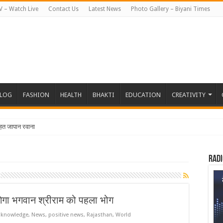
V – Watch Live
Contact Us
Latest News
Photo Gallery – Biyani Times
BLOG
FASHION
HEALTH
BHAKTI
EDUCATION
CREATIVITY
हत जापान रवाना हुई बि
Radi
 लगेगा भगवान श्रीराम को पहला भोग
,
knowledge
,
News
,
positive news
,
Rajasthan
,
World