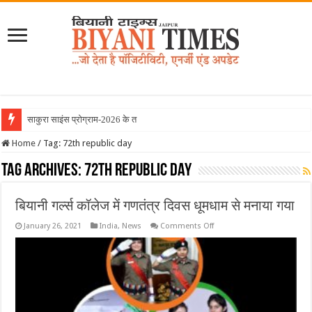
साकुरा साइंस प्रोग्राम-2026 के तहत जापान
Home
/
Tag:
72th republic day
Tag Archives:
72th republic day
बियानी गर्ल्स कॉलेज में गणतंत्र दिवस धूमधाम से मनाया गया
on
January 26, 2021
India
,
News
Comments Off
बियानी
गर्ल्स
कॉलेज
में
गणतंत्र
दिवस
धूमधाम
से
मनाया