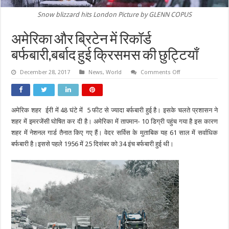
Snow blizzard hits London Picture by GLENN COPUS
अमेरिका और ब्रिटेन में रिकॉर्ड
बर्फबारी,बर्बाद हुई क्रिसमस की छुट्टियाँ
on
December 28, 2017
News
,
World
Comments Off
अमेरिका
और
ब्रिटेन
में
रिकॉर्ड
अमेरिक शहर ईरी में 48 घंटे में 5 फीट से ज्यादा बर्फबारी हुई है। इसके चलते प्रशासन ने
बर्फबारी,बर्बाद
हुई
शहर में इमरजेंसी घोषित कर दी है। अमेरिका में तापमान- 10 डिग्री पहुंच गया है इस कारण
क्रिसमस
की
शहर में नेशनल गार्ड तैनात किए गए हैं। वेदर सर्विस के मुताबिक यह 61 साल में सर्वाधिक
छुट्टियाँ
बर्फबारी है।इससे पहले 1956 में 25 दिसंबर को 34 इंच बर्फबारी हुई थी।