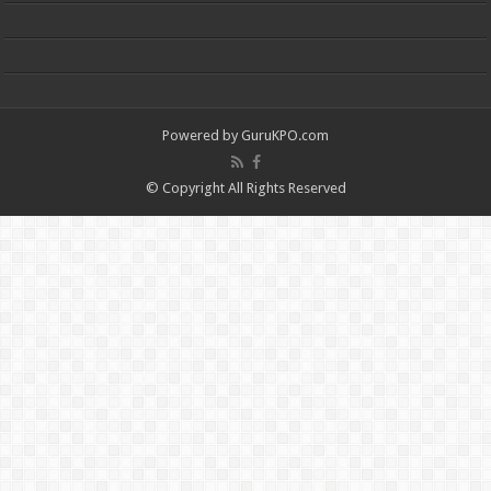
Powered by
GuruKPO.com
© Copyright All Rights Reserved