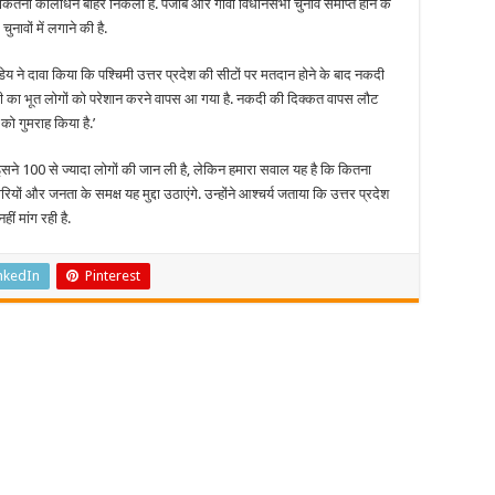
े कितना कालाधन बाहर निकला है. पंजाब और गोवा विधानसभा चुनाव समाप्त होने के
से
चर्चा
नावों में लगाने की है.
–
नोटबंदी
से
पांडेय ने दावा किया कि पश्चिमी उत्तर प्रदेश की सीटों पर मतदान होने के बाद नकदी
कितना
ंदी का भूत लोगों को परेशान करने वापस आ गया है. नकदी की दिक्कत वापस लौट
कालाधन
बाहर
को गुमराह किया है.’
निकला.
और इसने 100 से ज्यादा लोगों की जान ली है, लेकिन हमारा सवाल यह है कि कितना
यों और जनता के समक्ष यह मुद्दा उठाएंगे. उन्होंने आश्चर्य जताया कि उत्तर प्रदेश
ीं मांग रही है.
nkedIn
Pinterest