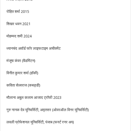
रोहित शर्मा 2015
शिखर धवन 2021
मोहम्मद शमी 2024
ध्यानचंद अवॉर्ड फॉर लाइफटाइम अचीवमेंट
मंजूषा कंवर (बैडमिंटन)
विनीत कुमार शर्मा (हॉकी)
कविता सेल्वराज (कबड्डी)
मौलाना अबुल कलाम आजाद ट्रॉफी 2023
गुरु नानक देव यूनिवर्सिटी, अमृतसर (ओवरऑल विनर यूनिवर्सिटी)
लवली प्रोफेशनल यूनिवर्सिटी, पंजाब (फर्स्ट रनर अप)