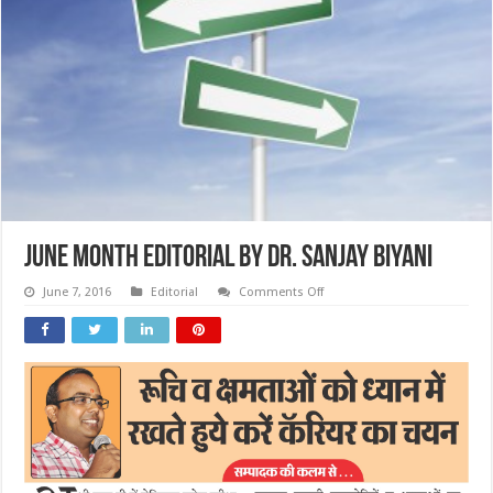
June Month Editorial By Dr. Sanjay Biyani
on
June 7, 2016
Editorial
Comments Off
June
Month
Editorial
By
Dr.
Sanjay
Biyani