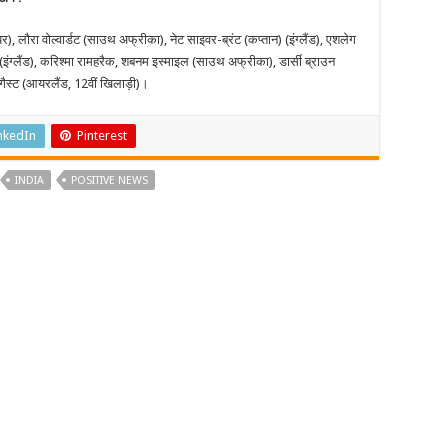
लौरा वोल्वार्डट (साउथ अफ्रीका), नेट साइवर-ब्रंट (कप्तान) (इंग्लैंड), एशलेग
(इंग्लैंड), करिश्मा रामहरैक, शबनम इस्माइल (साउथ अफ्रीका), डार्सी ब्राउन
रगैस्ट (आयरलैंड, 12वीं खिलाड़ी)।
nkedIn
Pinterest
INDIA
POSITIVE NEWS