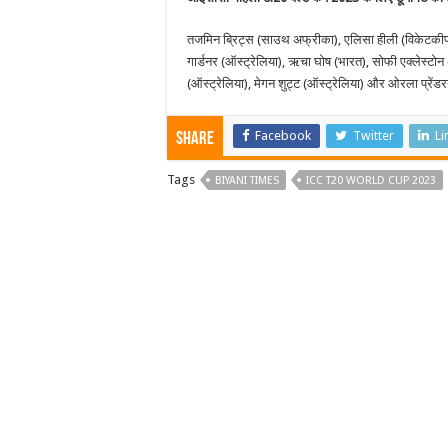
तजमिन ब्रिट्स (साउथ अफ्रीका), एलिसा हीली (विकेटकीपर), 
गार्डनर (ऑस्ट्रेलिया), ऋचा घोष (भारत), सोफी एक्लेस्टोन 
(ऑस्ट्रेलिया), मेगन शुट्ट (ऑस्ट्रेलिया) और ओरला प्रेंड
Facebook
Twitter
Li
Share
Tags
BIYANI TIMES
ICC T20 WORLD CUP 2023