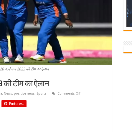
T20 वर्ल्ड कप 2023 की टीम का ऐलान
023 की टीम का ऐलान
on
ia
,
News
,
positive news
,
Sports
Comments Off
ICC
ने
Pinterest
किया
T20
वर्ल्ड
कप
2023
की
टीम
का