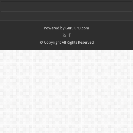
Powered by
GuruKPO.com
© Copyright All Rights Reserved