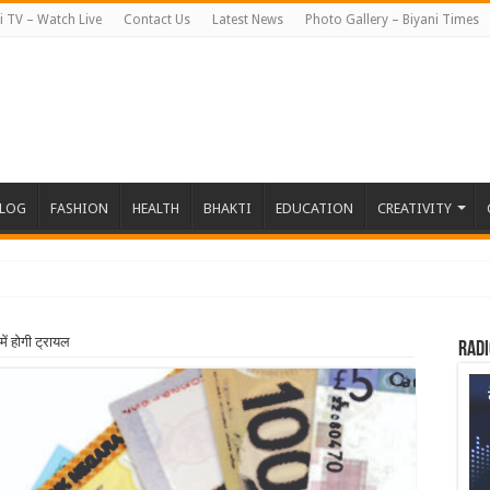
i TV – Watch Live
Contact Us
Latest News
Photo Gallery – Biyani Times
BLOG
FASHION
HEALTH
BHAKTI
EDUCATION
CREATIVITY
तहत जापान रवान
ें होगी ट्रायल
Radi