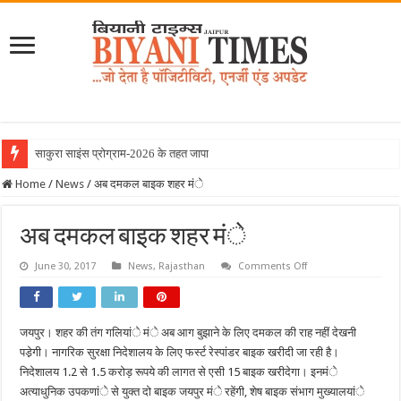
साकुरा साइंस प्रोग्राम-2026 के तहत जापान रवाना हुई
Home
/
News
/
अब दमकल बाइक शहर मंे
अब दमकल बाइक शहर मंे
on
June 30, 2017
News
,
Rajasthan
Comments Off
अब
दमकल
बाइक
शहर
मंे
जयपुर। शहर की तंग गलियांे मंे अब आग बुझाने के लिए दमकल की राह नहीं देखनी
पडे़गी। नागरिक सुरक्षा निदेशालय के लिए फर्स्ट रेस्पांडर बाइक खरीदी जा रही है।
निदेशालय 1.2 से 1.5 करोड़ रूपये की लागत से एसी 15 बाइक खरीदेगा। इनमंे
अत्याधुनिक उपकणांे से युक्त दो बाइक जयपुर मंे रहेंगी, शेष बाइक संभाग मुख्यालयांे