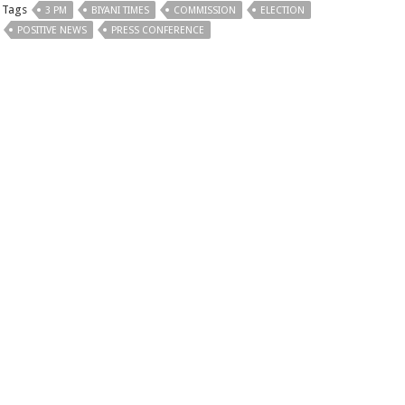
Tags
3 PM
BIYANI TIMES
COMMISSION
ELECTION
POSITIVE NEWS
PRESS CONFERENCE