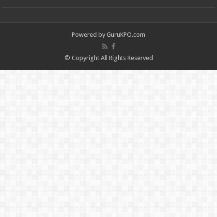
Powered by
GuruKPO.com
© Copyright All Rights Reserved