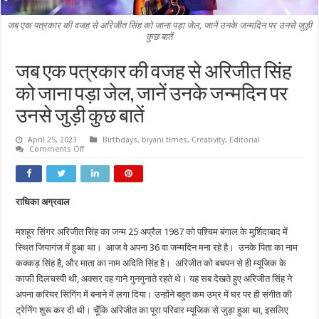
जब एक पत्रकार की वजह से अरिजीत सिंह को जाना पड़ा जेल, जानें उनके जन्मदिन पर उनसे जुड़ी
कुछ बातें
जब एक पत्रकार की वजह से अरिजीत सिंह
को जाना पड़ा जेल, जानें उनके जन्मदिन पर
उनसे जुड़ी कुछ बातें
April 25, 2023
Birthdays
,
biyani times
,
Creativity
,
Editorial
on
Comments Off
जब
एक
पत्रकार
की
वजह
राधिका अग्रवाल
से
अरिजीत
सिंह
मशहूर सिंगर अरिजीत सिंह का जन्म 25 अप्रैल 1987 को पश्चिम बंगाल के मुर्शिदाबाद में
को
जाना
स्थित जियागंज में हुआ था। आज वे अपना 36 वा जन्मदिन मना रहे है। उनके पिता का नाम
पड़ा
जेल,
कक्कड़ सिंह है, और माता का नाम अदिति सिंह है। अरिजीत को बचपन से ही म्यूजिक के
जानें
काफी दिलचस्पी थी, अक्सर वह गाने गुनगुनाते रहते थे। यह सब देखते हुए अरिजीत सिंह ने
उनके
जन्मदिन
अपना करियर सिंगिंग में बनाने में लगा दिया। उन्होंने बहुत कम उम्र में घर पर ही संगीत की
पर
उनसे
ट्रेनिंग शुरू कर दी थी। चूँकि अरिजीत का पूरा परिवार म्यूजिक से जुड़ा हुआ था, इसलिए
जुड़ी