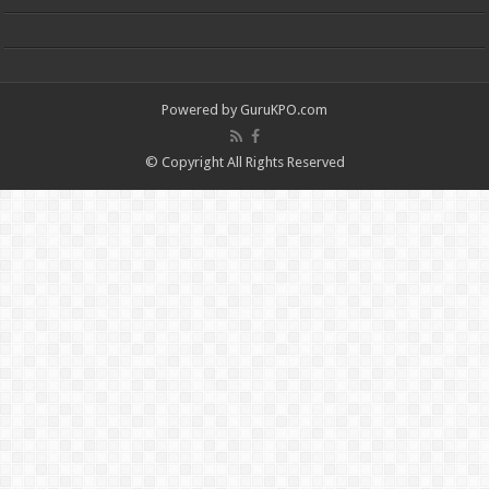
Powered by
GuruKPO.com
© Copyright All Rights Reserved