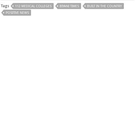
Tags
112 MEDICAL COLLEGES
BIYANI TIMES
BUILT IN THE COUNTRY
POSITIVE NEWS